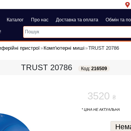
Каталог
Про нас
Доставка та оплата
Обмін та п
!
ферійні пристрої
Комп'ютерні миші
TRUST 20786
TRUST 20786
Код:
216509
3520
₴
* ЦІНА НЕ АКТУАЛЬНА
Нема