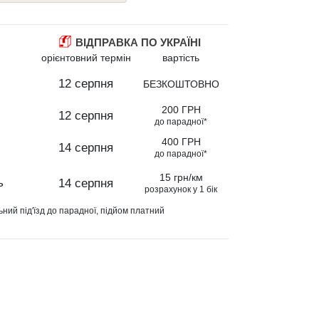
ВІДПРАВКА ПО УКРАЇНІ
орієнтовний термін
вартість
12 серпня
БЕЗКОШТОВНО
200 ГРН
12 серпня
до парадної*
400 ГРН
14 серпня
до парадної*
15 грн/км
ь
14 серпня
розрахунок у 1 бік
ьний під'їзд до парадної, підйом платний