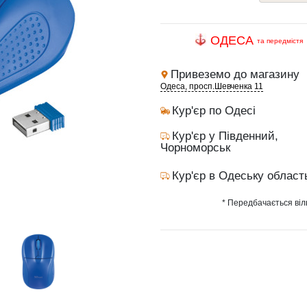
ОДЕСА
та передмістя
Привеземо до магазину
Одеса, просп.Шевченка 11
Кур'єр по Одесі
Кур'єр у Південний,
Чорноморськ
Кур'єр в Одеську област
* Передбачається віл