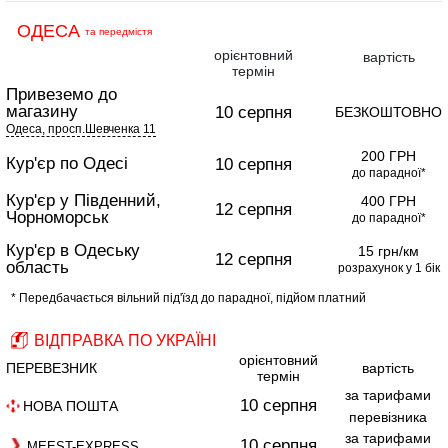
ОДЕСА
та передмістя
орієнтовний
вартість
термін
Привеземо до
магазину
10 серпня
БЕЗКОШТОВНО
Одеса, просп.Шевченка 11
200 ГРН
Кур'єр по Одесі
10 серпня
до парадної*
Кур'єр у Південний,
400 ГРН
12 серпня
Чорноморськ
до парадної*
Кур'єр в Одеську
15 грн/км
12 серпня
область
розрахунок у 1 бік
* Передбачається вільний під'їзд до парадної, підйом платний
ВІДПРАВКА ПО УКРАЇНІ
орієнтовний
ПЕРЕВЕЗНИК
вартість
термін
за тарифами
10 серпня
НОВА ПОШТА
перевізника
за тарифами
10 серпня
MEEST-EXPRESS