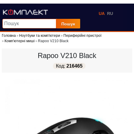
UA
RU
Пошук
Головна
Ноутбуки та комп'ютери
Периферійні пристрої
Комп'ютерні миші
Rapoo V210 Black
Rapoo V210 Black
Код:
216465