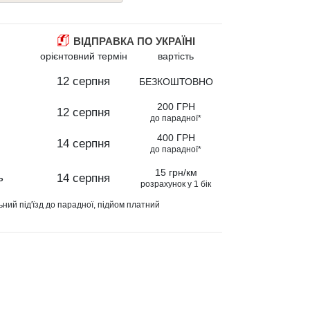
ВІДПРАВКА ПО УКРАЇНІ
орієнтовний термін
вартість
12 серпня
БЕЗКОШТОВНО
200 ГРН
12 серпня
до парадної*
400 ГРН
14 серпня
до парадної*
15 грн/км
ь
14 серпня
розрахунок у 1 бік
ьний під'їзд до парадної, підйом платний