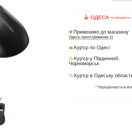
ОДЕСА
та передмістя
Привеземо до магазину
Одеса, просп.Шевченка 11
Кур'єр по Одесі
Кур'єр у Південний,
Чорноморськ
Кур'єр в Одеську област
* Передбачається віл