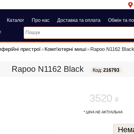
Каталог
Про нас
Доставка та оплата
Обмін та п
!
ферійні пристрої
Комп'ютерні миші
Rapoo N1162 Blac
Rapoo N1162 Black
Код:
216793
3520
₴
* ЦІНА НЕ АКТУАЛЬНА
Нема