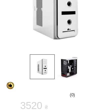
(0)
3520
₴