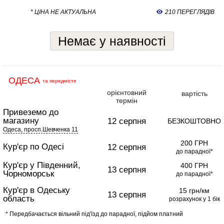
* ЦІНА НЕ АКТУАЛЬНА
210 ПЕРЕГЛЯДІВ
Немає у наявності
ОДЕСА
та передмістя
орієнтовний
вартість
термін
Привеземо до
магазину
12 серпня
БЕЗКОШТОВНО
Одеса, просп.Шевченка 11
200 ГРН
Кур'єр по Одесі
12 серпня
до парадної*
Кур'єр у Південний,
400 ГРН
13 серпня
Чорноморськ
до парадної*
Кур'єр в Одеську
15 грн/км
13 серпня
область
розрахунок у 1 бік
* Передбачається вільний під'їзд до парадної, підйом платний