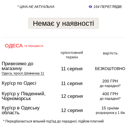
* ЦІНА НЕ АКТУАЛЬНА
164 ПЕРЕГЛЯДІВ
Немає у наявності
ОДЕСА
та передмістя
орієнтовний
вартість
термін
Привеземо до
магазину
11 серпня
БЕЗКОШТОВНО
Одеса, просп.Шевченка 11
200 ГРН
Кур'єр по Одесі
11 серпня
до парадної*
Кур'єр у Південний,
400 ГРН
12 серпня
Чорноморськ
до парадної*
Кур'єр в Одеську
15 грн/км
12 серпня
область
розрахунок у 1 бік
* Передбачається вільний під'їзд до парадної, підйом платний