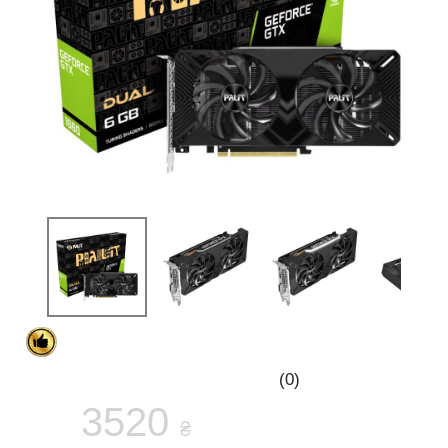
(0)
3520
₴