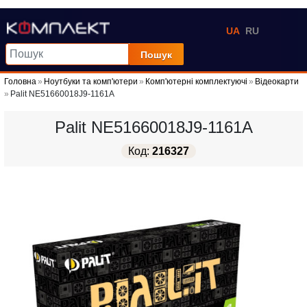
UA
RU
Пошук
Головна
Ноутбуки та комп'ютери
Комп'ютерні комплектуючі
Відеокарти
Palit NE51660018J9-1161A
Palit NE51660018J9-1161A
Код:
216327