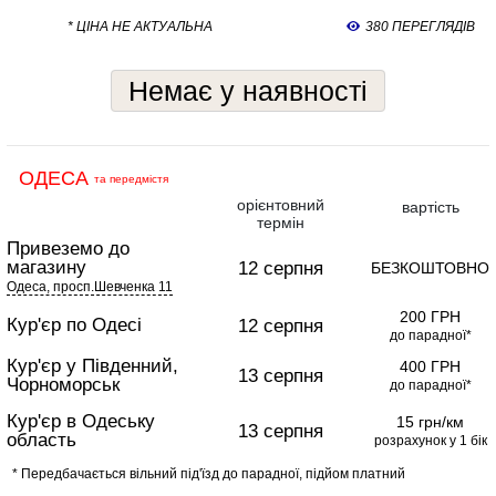
* ЦІНА НЕ АКТУАЛЬНА
380 ПЕРЕГЛЯДІВ
Немає у наявності
ОДЕСА
та передмістя
орієнтовний
вартість
термін
Привеземо до
магазину
12 серпня
БЕЗКОШТОВНО
Одеса, просп.Шевченка 11
200 ГРН
Кур'єр по Одесі
12 серпня
до парадної*
Кур'єр у Південний,
400 ГРН
13 серпня
Чорноморськ
до парадної*
Кур'єр в Одеську
15 грн/км
13 серпня
область
розрахунок у 1 бік
* Передбачається вільний під'їзд до парадної, підйом платний