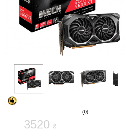
(0)
3520
₴