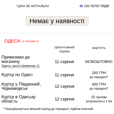
* ЦІНА НЕ АКТУАЛЬНА
189 ПЕРЕГЛЯДІВ
Немає у наявності
ОДЕСА
та передмістя
орієнтовний
вартість
термін
Привеземо до
магазину
11 серпня
БЕЗКОШТОВНО
Одеса, просп.Шевченка 11
200 ГРН
Кур'єр по Одесі
11 серпня
до парадної*
Кур'єр у Південний,
400 ГРН
12 серпня
Чорноморськ
до парадної*
Кур'єр в Одеську
15 грн/км
12 серпня
область
розрахунок у 1 бік
* Передбачається вільний під'їзд до парадної, підйом платний