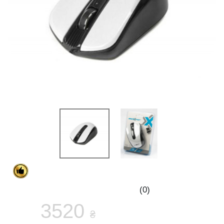
(0)
3520
₴