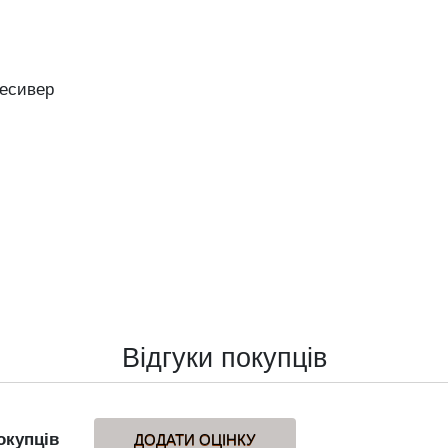
ресивер
Відгуки покупців
окупців