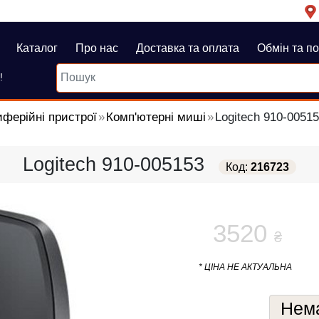
Каталог
Про нас
Доставка та оплата
Обмін та п
!
ферійні пристрої
Комп'ютерні миші
Logitech 910-0051
Logitech 910-005153
Код:
216723
3520
₴
* ЦІНА НЕ АКТУАЛЬНА
Нема