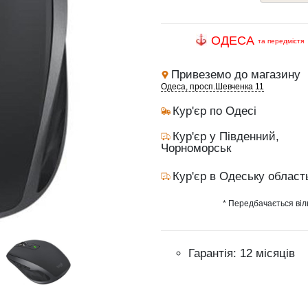
ОДЕСА
та передмістя
Привеземо до магазину
Одеса, просп.Шевченка 11
Кур'єр по Одесі
Кур'єр у Південний,
Чорноморськ
Кур'єр в Одеську област
* Передбачається віл
Гарантія: 12 місяців