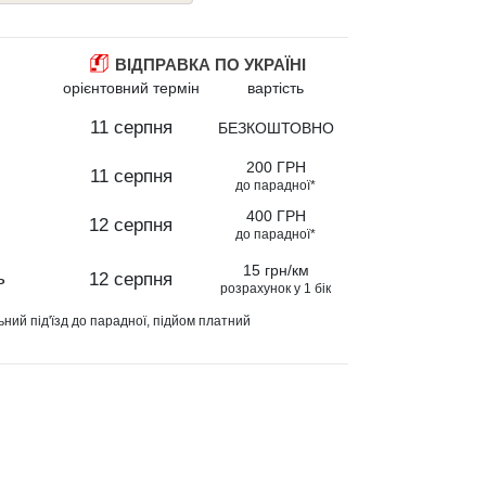
ВІДПРАВКА ПО УКРАЇНІ
орієнтовний термін
вартість
11 серпня
БЕЗКОШТОВНО
200 ГРН
11 серпня
до парадної*
400 ГРН
12 серпня
до парадної*
15 грн/км
ь
12 серпня
розрахунок у 1 бік
ьний під'їзд до парадної, підйом платний