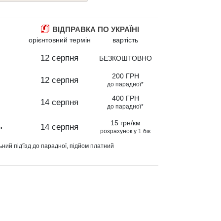
ВІДПРАВКА ПО УКРАЇНІ
орієнтовний термін
вартість
12 серпня
БЕЗКОШТОВНО
200 ГРН
12 серпня
до парадної*
400 ГРН
14 серпня
до парадної*
15 грн/км
ь
14 серпня
розрахунок у 1 бік
ьний під'їзд до парадної, підйом платний