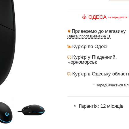
ОДЕСА
та передмістя
Привеземо до магазину
Одеса, просп.Шевченка 11
Кур'єр по Одесі
Кур'єр у Південний,
Чорноморськ
Кур'єр в Одеську област
* Передбачається віл
Гарантія: 12 місяців