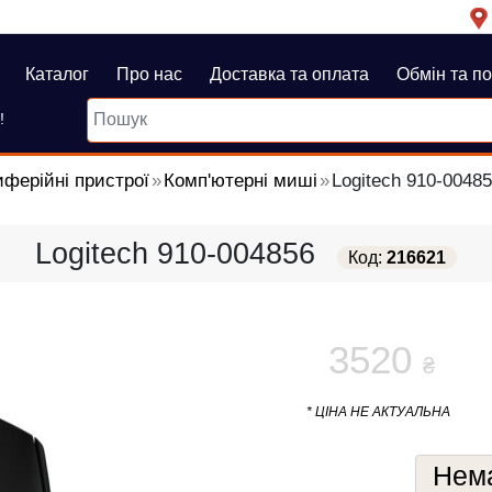
Каталог
Про нас
Доставка та оплата
Обмін та п
!
ферійні пристрої
Комп'ютерні миші
Logitech 910-0048
Logitech 910-004856
Код:
216621
3520
₴
* ЦІНА НЕ АКТУАЛЬНА
Нема