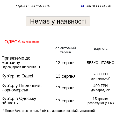
* ЦІНА НЕ АКТУАЛЬНА
386 ПЕРЕГЛЯДІВ
Немає у наявності
ОДЕСА
та передмістя
орієнтовний
вартість
термін
Привеземо до
магазину
13 серпня
БЕЗКОШТОВНО
Одеса, просп.Шевченка 11
200 ГРН
Кур'єр по Одесі
13 серпня
до парадної*
Кур'єр у Південний,
400 ГРН
17 серпня
Чорноморськ
до парадної*
Кур'єр в Одеську
15 грн/км
17 серпня
область
розрахунок у 1 бік
* Передбачається вільний під'їзд до парадної, підйом платний