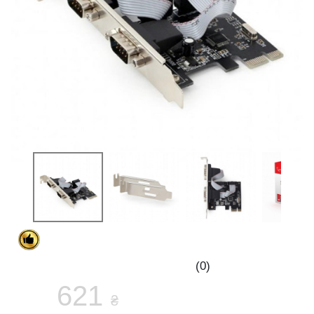
(0)
621
₴