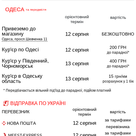
ОДЕСА
та передмістя
орієнтовний
вартість
термін
Привеземо до
магазину
12 серпня
БЕЗКОШТОВНО
Одеса, просп.Шевченка 11
200 ГРН
Кур'єр по Одесі
12 серпня
до парадної*
Кур'єр у Південний,
400 ГРН
13 серпня
Чорноморськ
до парадної*
Кур'єр в Одеську
15 грн/км
13 серпня
область
розрахунок у 1 бік
* Передбачається вільний під'їзд до парадної, підйом платний
ВІДПРАВКА ПО УКРАЇНІ
орієнтовний
ПЕРЕВЕЗНИК
вартість
термін
за тарифами
12 серпня
НОВА ПОШТА
перевізника
за тарифами
12 серпня
MEEST-EXPRESS