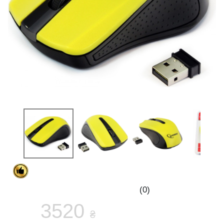
(0)
3520
₴