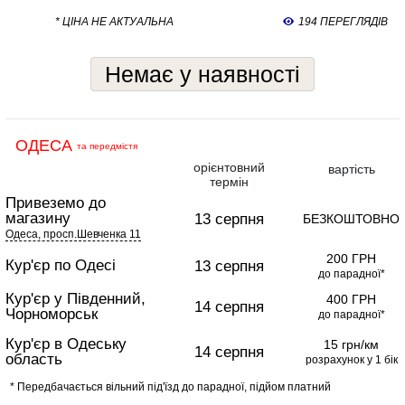
* ЦІНА НЕ АКТУАЛЬНА
194 ПЕРЕГЛЯДІВ
Немає у наявності
ОДЕСА
та передмістя
орієнтовний
вартість
термін
Привеземо до
магазину
13 серпня
БЕЗКОШТОВНО
Одеса, просп.Шевченка 11
200 ГРН
Кур'єр по Одесі
13 серпня
до парадної*
Кур'єр у Південний,
400 ГРН
14 серпня
Чорноморськ
до парадної*
Кур'єр в Одеську
15 грн/км
14 серпня
область
розрахунок у 1 бік
* Передбачається вільний під'їзд до парадної, підйом платний