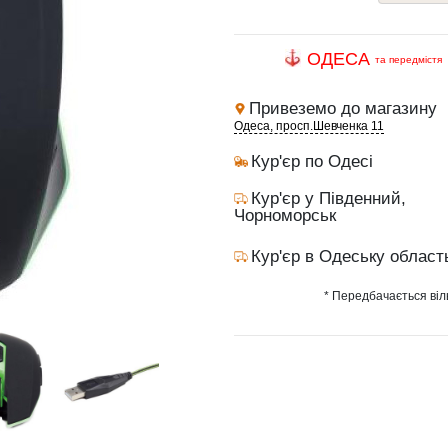
ОДЕСА
та передмістя
Привеземо до магазину
Одеса, просп.Шевченка 11
Кур'єр по Одесі
Кур'єр у Південний,
Чорноморськ
Кур'єр в Одеську област
* Передбачається віл