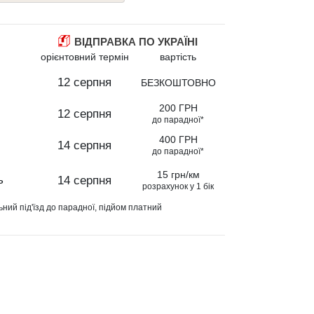
ВІДПРАВКА ПО УКРАЇНІ
орієнтовний термін
вартість
12 серпня
БЕЗКОШТОВНО
200 ГРН
12 серпня
до парадної*
400 ГРН
14 серпня
до парадної*
15 грн/км
ь
14 серпня
розрахунок у 1 бік
ьний під'їзд до парадної, підйом платний