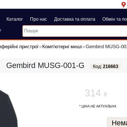
Каталог
Про нас
Доставка та оплата
Обмін та п
!
ферійні пристрої
Комп'ютерні миші
Gembird MUSG-00
Gembird MUSG-001-G
Код:
216663
314
₴
* ЦІНА НЕ АКТУАЛЬНА
Нема