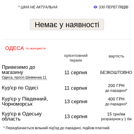
* ЦІНА НЕ АКТУАЛЬНА
330 ПЕРЕГЛЯДІВ
Немає у наявності
ОДЕСА
та передмістя
орієнтовний
вартість
термін
Привеземо до
магазину
11 серпня
БЕЗКОШТОВНО
Одеса, просп.Шевченка 11
200 ГРН
Кур'єр по Одесі
11 серпня
до парадної*
Кур'єр у Південний,
400 ГРН
13 серпня
Чорноморськ
до парадної*
Кур'єр в Одеську
15 грн/км
13 серпня
область
розрахунок у 1 бік
* Передбачається вільний під'їзд до парадної, підйом платний