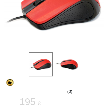
(0)
195
₴