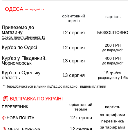
ОДЕСА
та передмістя
орієнтовний
вартість
термін
Привеземо до
магазину
12 серпня
БЕЗКОШТОВНО
Одеса, просп.Шевченка 11
200 ГРН
Кур'єр по Одесі
12 серпня
до парадної*
Кур'єр у Південний,
400 ГРН
13 серпня
Чорноморськ
до парадної*
Кур'єр в Одеську
15 грн/км
13 серпня
область
розрахунок у 1 бік
* Передбачається вільний під'їзд до парадної, підйом платний
ВІДПРАВКА ПО УКРАЇНІ
орієнтовний
ПЕРЕВЕЗНИК
вартість
термін
за тарифами
12 серпня
НОВА ПОШТА
перевізника
за тарифами
12 серпня
MEEST-EXPRESS