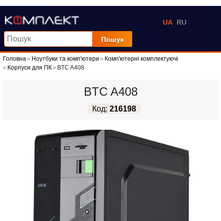
UA
RU
Пошук
Головна
Ноутбуки та комп'ютери
Комп'ютерні комплектуючі
Корпуси для ПК
BTC A408
BTC A408
Код:
216198