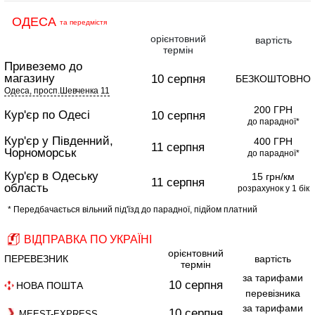
ОДЕСА
та передмістя
орієнтовний
вартість
термін
Привеземо до
магазину
10 серпня
БЕЗКОШТОВНО
Одеса, просп.Шевченка 11
200 ГРН
Кур'єр по Одесі
10 серпня
до парадної*
Кур'єр у Південний,
400 ГРН
11 серпня
Чорноморськ
до парадної*
Кур'єр в Одеську
15 грн/км
11 серпня
область
розрахунок у 1 бік
* Передбачається вільний під'їзд до парадної, підйом платний
ВІДПРАВКА ПО УКРАЇНІ
орієнтовний
ПЕРЕВЕЗНИК
вартість
термін
за тарифами
10 серпня
НОВА ПОШТА
перевізника
за тарифами
10 серпня
MEEST-EXPRESS