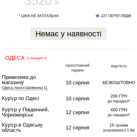
3520
₴
* ЦІНА НЕ АКТУАЛЬНА
227 ПЕРЕГЛЯДІВ
Немає у наявності
ОДЕСА
та передмістя
орієнтовний
вартість
термін
Привеземо до
магазину
10 серпня
БЕЗКОШТОВНО
Одеса, просп.Шевченка 11
200 ГРН
Кур'єр по Одесі
10 серпня
до парадної*
Кур'єр у Південний,
400 ГРН
12 серпня
Чорноморськ
до парадної*
Кур'єр в Одеську
15 грн/км
12 серпня
область
розрахунок у 1 бік