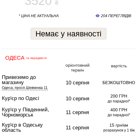
3520
₴
* ЦІНА НЕ АКТУАЛЬНА
204 ПЕРЕГЛЯДІВ
Немає у наявності
ОДЕСА
та передмістя
орієнтовний
вартість
термін
Привеземо до
магазину
10 серпня
БЕЗКОШТОВНО
Одеса, просп.Шевченка 11
200 ГРН
Кур'єр по Одесі
10 серпня
до парадної*
Кур'єр у Південний,
400 ГРН
11 серпня
Чорноморськ
до парадної*
Кур'єр в Одеську
15 грн/км
11 серпня
область
розрахунок у 1 бік