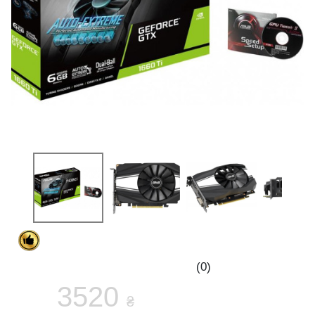
(0)
3520
₴