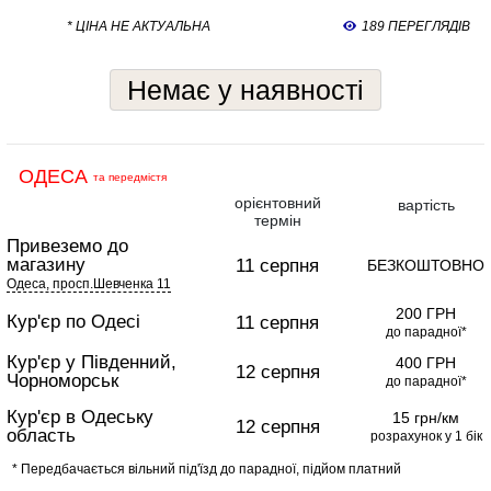
* ЦІНА НЕ АКТУАЛЬНА
189 ПЕРЕГЛЯДІВ
Немає у наявності
ОДЕСА
та передмістя
орієнтовний
вартість
термін
Привеземо до
магазину
11 серпня
БЕЗКОШТОВНО
Одеса, просп.Шевченка 11
200 ГРН
Кур'єр по Одесі
11 серпня
до парадної*
Кур'єр у Південний,
400 ГРН
12 серпня
Чорноморськ
до парадної*
Кур'єр в Одеську
15 грн/км
12 серпня
область
розрахунок у 1 бік
* Передбачається вільний під'їзд до парадної, підйом платний