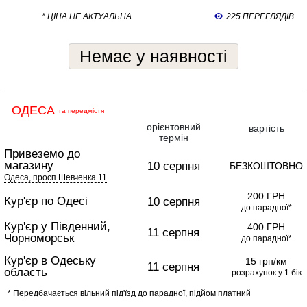
* ЦІНА НЕ АКТУАЛЬНА
225 ПЕРЕГЛЯДІВ
Немає у наявності
ОДЕСА
та передмістя
орієнтовний
вартість
термін
Привеземо до
магазину
10 серпня
БЕЗКОШТОВНО
Одеса, просп.Шевченка 11
200 ГРН
Кур'єр по Одесі
10 серпня
до парадної*
Кур'єр у Південний,
400 ГРН
11 серпня
Чорноморськ
до парадної*
Кур'єр в Одеську
15 грн/км
11 серпня
область
розрахунок у 1 бік
* Передбачається вільний під'їзд до парадної, підйом платний