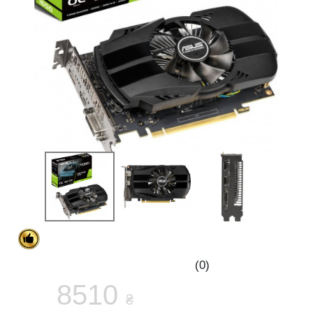
(0)
8510
₴