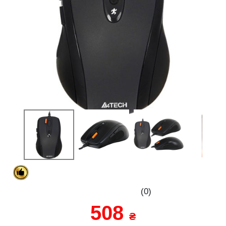
(0)
508
₴