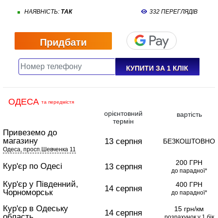
НАЯВНІСТЬ:
ТАК
332 ПЕРЕГЛЯДІВ
Придбати
КУПИТИ ЗА 1 КЛIК
ОДЕСА
та передмістя
орієнтовний
вартість
термін
Привеземо до
магазину
13 серпня
БЕЗКОШТОВНО
Одеса, просп.Шевченка 11
200 ГРН
Кур'єр по Одесі
13 серпня
до парадної*
Кур'єр у Південний,
400 ГРН
14 серпня
Чорноморськ
до парадної*
Кур'єр в Одеську
15 грн/км
14 серпня
область
розрахунок у 1 бік