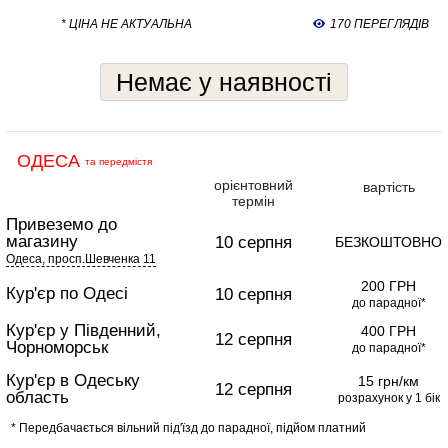
* ЦІНА НЕ АКТУАЛЬНА
170 ПЕРЕГЛЯДІВ
Немає у наявності
ОДЕСА
та передмістя
орієнтовний
вартість
термін
Привеземо до
магазину
10 серпня
БЕЗКОШТОВНО
Одеса, просп.Шевченка 11
200 ГРН
Кур'єр по Одесі
10 серпня
до парадної*
Кур'єр у Південний,
400 ГРН
12 серпня
Чорноморськ
до парадної*
Кур'єр в Одеську
15 грн/км
12 серпня
область
розрахунок у 1 бік
* Передбачається вільний під'їзд до парадної, підйом платний