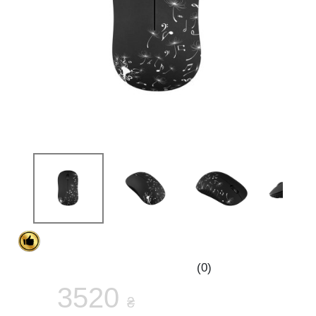
(0)
3520
₴