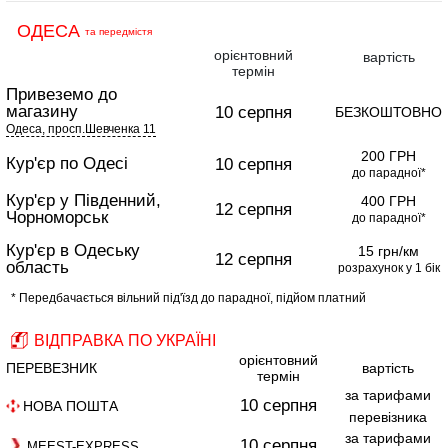
ОДЕСА
та передмістя
орієнтовний
вартість
термін
Привеземо до
магазину
10 серпня
БЕЗКОШТОВНО
Одеса, просп.Шевченка 11
200 ГРН
Кур'єр по Одесі
10 серпня
до парадної*
Кур'єр у Південний,
400 ГРН
12 серпня
Чорноморськ
до парадної*
Кур'єр в Одеську
15 грн/км
12 серпня
область
розрахунок у 1 бік
* Передбачається вільний під'їзд до парадної, підйом платний
ВІДПРАВКА ПО УКРАЇНІ
орієнтовний
ПЕРЕВЕЗНИК
вартість
термін
за тарифами
10 серпня
НОВА ПОШТА
перевізника
за тарифами
10 серпня
MEEST-EXPRESS