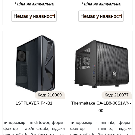
* ціна не актуальна
* ціна не актуальна
Немає у наявності
Немає у наявності
Код:
216069
Код:
216077
1STPLAYER F4-B1
Thermaltake CA-1B8-00S1WN-
00
типорозмір - midi tower, форм-
типорозмір - mini-itx, форм-
фактор - atx/microatx, відсіки
фактор - mini-itx, відсіки
пристроїв 5, 25 (всього) - ні,
пристроїв 5, 25 (всього) - ні,