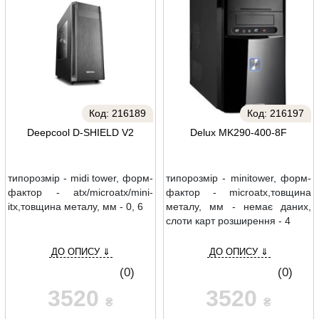
Код:
216189
Код:
216197
Deepcool D-SHIELD V2
Delux MK290-400-8F
типорозмір - midi tower, форм-
типорозмір - minitower, форм-
фактор - atx/microatx/mini-
фактор - microatx,товщина
itx,товщина металу, мм - 0, 6
металу, мм - немає даних,
слоти карт розширення - 4
ДО ОПИСУ ⇓
ДО ОПИСУ ⇓
(0)
(0)
3520
3520
₴
₴