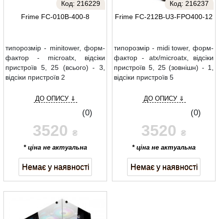
Код:
216229
Код:
216237
Frime FC-010B-400-8
Frime FC-212B-U3-FPO400-12
типорозмір - minitower, форм-
типорозмір - midi tower, форм-
фактор - microatx, відсіки
фактор - atx/microatx, відсіки
пристроїв 5, 25 (всього) - 3,
пристроїв 5, 25 (зовнішн) - 1,
відсіки пристроїв 2
відсіки пристроїв 5
ДО ОПИСУ ⇓
ДО ОПИСУ ⇓
(0)
(0)
3520
3520
₴
₴
* ціна не актуальна
* ціна не актуальна
Немає у наявності
Немає у наявності