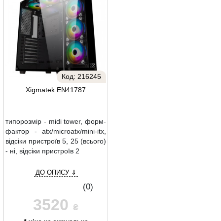
Код:
216245
Xigmatek EN41787
типорозмір - midi tower, форм-
фактор - atx/microatx/mini-itx,
відсіки пристроїв 5, 25 (всього)
- ні, відсіки пристроїв 2
ДО ОПИСУ ⇓
(0)
3520
₴