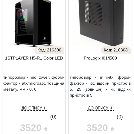
Код:
216300
Код:
216308
1STPLAYER H5-R1 Color LED
ProLogix I01/i500
типорозмір - midi tower, форм-
типорозмір - mini-itx, форм-
фактор - atx/microatx, товщина
фактор - itx, відсіки пристроїв
металу, мм - 0, 6
5, 25 (зовнішн) - ні, відсіки
пристроїв 5
ДО ОПИСУ ⇓
ДО ОПИСУ ⇓
(0)
(0)
3520
3520
₴
₴