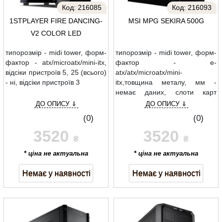
Код:
216085
Код:
216093
1STPLAYER FIRE DANCING-
MSI MPG SEKIRA 500G
V2 COLOR LED
типорозмір - midi tower, форм-
типорозмір - midi tower, форм-
фактор - atx/microatx/mini-itx,
фактор - e-
відсіки пристроїв 5, 25 (всього)
atx/atx/microatx/mini-
- ні, відсіки пристроїв 3
itx,товщина металу, мм -
немає даних, слоти карт
розширення - 8+2
ДО ОПИСУ ⇓
ДО ОПИСУ ⇓
(0)
(0)
3520
3520
₴
₴
* ціна не актуальна
* ціна не актуальна
Немає у наявності
Немає у наявності