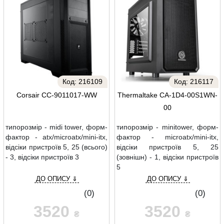
Код:
216109
Код:
216117
Corsair CC-9011017-WW
Thermaltake CA-1D4-00S1WN-
00
типорозмір - midi tower, форм-
типорозмір - minitower, форм-
фактор - atx/microatx/mini-itx,
фактор - microatx/mini-itx,
відсіки пристроїв 5, 25 (всього)
відсіки пристроїв 5, 25
- 3, відсіки пристроїв 3
(зовнішн) - 1, відсіки пристроїв
5
ДО ОПИСУ ⇓
ДО ОПИСУ ⇓
(0)
(0)
3520
3520
₴
₴