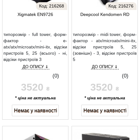
Код:
216268
Код:
216276
Xigmatek EN9726
Deepcool Kendomen RD
типорозмір - full tower, форм-
типорозмір - midi tower, форм-
фактор - e-
фактор - atx/microatx/mini-itx,
atx/atx/microatx/mini-itx, відсіки
відсіки пристроїв 5, 25
пристроїв 5, 25 (всього) - ні,
(зовнішн) - 3, відсіки пристроїв
відсіки пристроїв 3
5
ДО ОПИСУ ⇓
ДО ОПИСУ ⇓
(0)
(0)
3520
3520
₴
₴
* ціна не актуальна
* ціна не актуальна
Немає у наявності
Немає у наявності